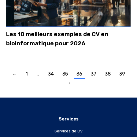
Les 10 meilleurs exemples de CV en
bioinformatique pour 2026
←
1
…
34
35
36
37
38
39
→
Services
Services de CV